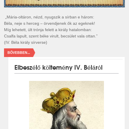
„Mária-oltáron, nézd, nyugszik a sírban e három:
Béla, neje s herceg – örvendjenek ők az egeknek!
Míg lehetett, ült trónja felett a király hatalomban:
Csalfa lapult, szent béke virult, becsület vala ottan.”
(IV. Béla király sírverse)
BŐVEBBEN...
Elbeszélő költemény IV. Béláról