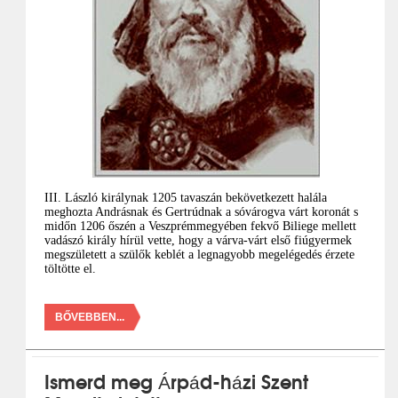
III. László királynak 1205 tavaszán bekövetkezett halála
meghozta Andrásnak és Gertrúdnak a sóvárogva várt koronát s
midőn 1206 őszén a Veszprémmegyében fekvő Biliege mellett
vadászó király hírül vette, hogy a várva-várt első fiúgyermek
megszületett a szülők keblét a legnagyobb megelégedés érzete
töltötte el.
BŐVEBBEN...
Ismerd meg Árpád-házi Szent