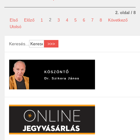
2. oldal / 8
2
Első
Előző
1
3
4
5
6
7
8
Következő
Utolsó
Keresés...