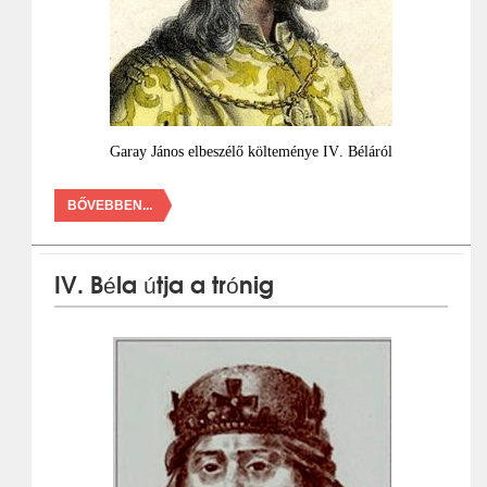
Garay János elbeszélő költeménye IV. Béláról
BŐVEBBEN...
IV. Béla útja a trónig