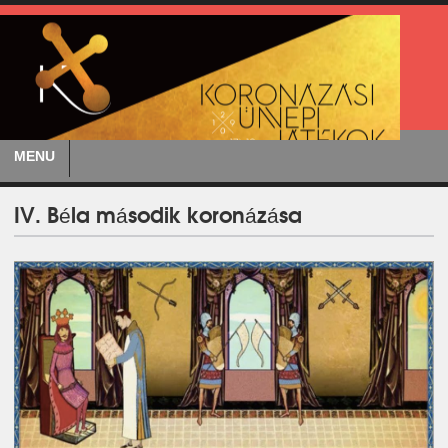
MENU
IV. Béla második koronázása