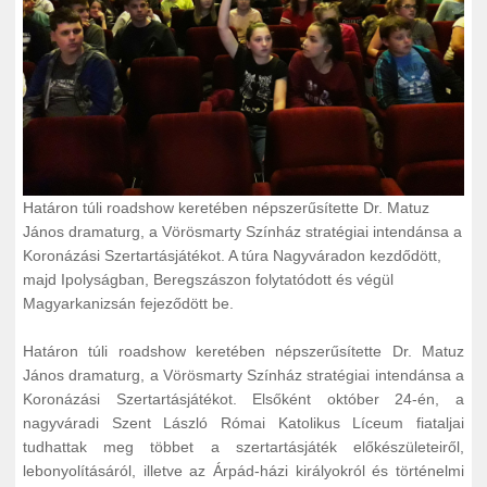
Határon túli roadshow keretében népszerűsítette Dr. Matuz
János dramaturg, a Vörösmarty Színház stratégiai intendánsa a
Koronázási Szertartásjátékot. A túra Nagyváradon kezdődött,
majd Ipolyságban, Beregszászon folytatódott és végül
Magyarkanizsán fejeződött be.
Határon túli roadshow keretében népszerűsítette Dr. Matuz
János dramaturg, a Vörösmarty Színház stratégiai intendánsa a
Koronázási Szertartásjátékot. Elsőként október 24-én, a
nagyváradi Szent László Római Katolikus Líceum fiataljai
tudhattak meg többet a szertartásjáték előkészületeiről,
lebonyolításáról, illetve az Árpád-házi királyokról és történelmi