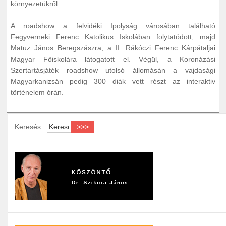
környezetükről.
A roadshow a felvidéki Ipolyság városában található
Fegyverneki Ferenc Katolikus Iskolában folytatódott, majd
Matuz János Beregszászra, a II. Rákóczi Ferenc Kárpátaljai
Magyar Főiskolára látogatott el. Végül, a Koronázási
Szertartásjáték roadshow utolsó állomásán a vajdasági
Magyarkanizsán pedig 300 diák vett részt az interaktiv
történelem órán.
Keresés...