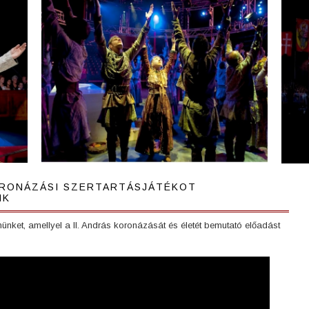
KORONÁZÁSI SZERTARTÁSJÁTÉKOT
NK
ünket, amellyel a II. András koronázását és életét bemutató előadást