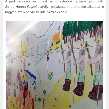
A park tervezői nem csak az óriásbábok rajzaira gondoltak.
Jákob Hanna
Rajzolni király!
pályázatunkra érkezett alkotása is
nagyon szép helyre került. Nézzék csak: