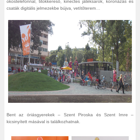
okostelefonnal, titokkereső, kinectes játéksarok, koronázás és
csaták digitális jelmezekbe bújva, vetítőterem…
Bent az óriásgyerekek – Szent Piroska és Szent Imre –
kicsinyített másával is találkozhatnak.