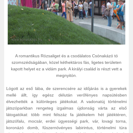
A romantikus Rózsaliget és a csodálatos Csónakázó tó
szomszédságában, közel kéthektáros fás, ligetes területen
kapott helyet ez a vidám park. A királyi család is részt vett a
megnyitón.
Lógott az eső lába, de szerencsére az időjárás is a gyerekek
mellé állt, így egész délután verőfényes napsütésben
élvezhették a különleges játékokat. A vadonatúj történelmi
játszóparkban rengeteg izgalmas újdonság várta az első
látogatókat: több mint félszáz fa játékelem hét játéktéren,
játszófalu, mocsár, erdei ügyességi park, vár, lovagi torna,
koronázó domb, fűszernövényes labirintus, történelmi túra