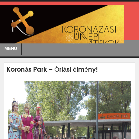
MENU
Koronás Park – Óriási élmény!