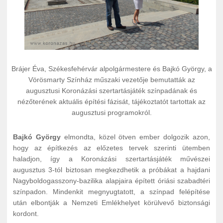
Brájer Éva, Székesfehérvár alpolgármestere és Bajkó György, a
Vörösmarty Színház műszaki vezetője bemutatták az
augusztusi Koronázási szertartásjáték színpadának és
nézőterének aktuális építési fázisát, tájékoztatót tartottak az
augusztusi programokról.
Bajkó György
elmondta, közel ötven ember dolgozik azon,
hogy az építkezés az előzetes tervek szerinti ütemben
haladjon, így a Koronázási szertartásjáték művészei
augusztus 3-tól biztosan megkezdhetik a próbákat a hajdani
Nagyboldogasszony-bazilika alapjaira épített óriási szabadtéri
színpadon. Mindenkit megnyugtatott, a színpad felépítése
után elbontják a Nemzeti Emlékhelyet körülvevő biztonsági
kordont.