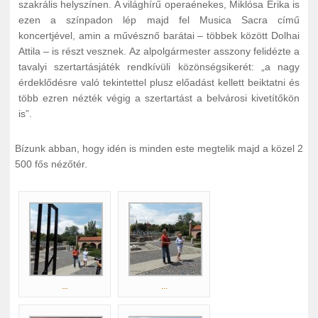
szakrális helyszínen. A világhírű operaénekes, Miklósa Erika is
ezen a színpadon lép majd fel Musica Sacra című
koncertjével, amin a művésznő barátai – többek között Dolhai
Attila – is részt vesznek. Az alpolgármester asszony felidézte a
tavalyi szertartásjáték rendkívüli közönségsikerét: „a nagy
érdeklődésre való tekintettel plusz előadást kellett beiktatni és
több ezren nézték végig a szertartást a belvárosi kivetítőkön
is”.
Bízunk abban, hogy idén is minden este megtelik majd a közel 2
500 fős nézőtér.
...
...