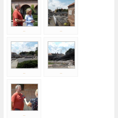
...
...
...
...
...