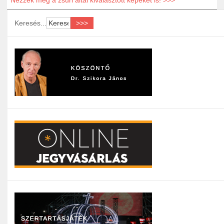
Nézzék meg a zsűri által kiválasztott képeket is! >>>
Keresés...