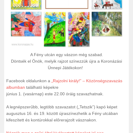
A Fény utcán egy vászon még szabad.
Döntsék el Önök, melyik rajzot színezzük újra a Koronázási
Ünnepi Játékokon!
Facebook oldalunkon a
„Rajzolni király!” – Közönségszavazás
albumban
található képekre
június 1. (vasárnap) este 22.00 óráig szavazhatnak.
A legnépszerűbb, legtöbb szavazatot („Tetszik”) kapó képet
augusztus 16. és 19. között újraszínezhetik a Fény utcában
kifeszített és kontúrokkal előrerajzolt vásznakon.