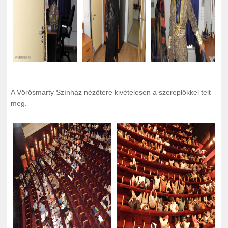
A Vörösmarty Színház nézőtere kivételesen a szereplőkkel telt
meg.