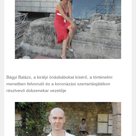
Bágyi Balázs, a királyi óriásbábokat kísérő, a történelmi
menetben felvonuló és a koronázási szertartásjátékon
résztvevő dobzenekar vezetője