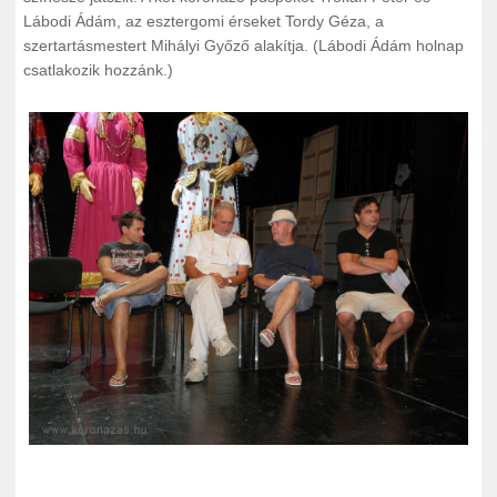
Lábodi Ádám, az esztergomi érseket Tordy Géza, a
szertartásmestert Mihályi Győző alakítja. (Lábodi Ádám holnap
csatlakozik hozzánk.)