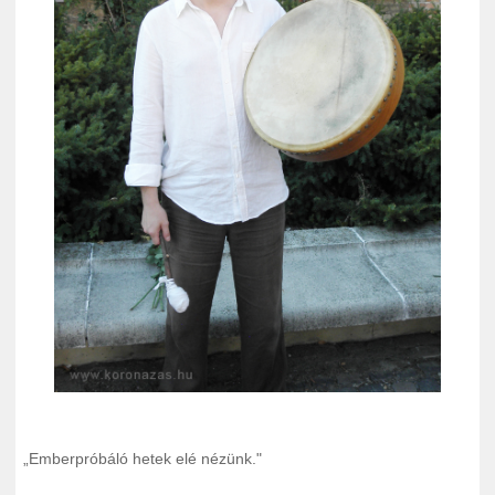
„
Emberpróbáló hetek elé nézünk."