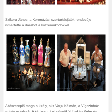
Szikora János, a Koronázási szertartásjáték rendezője
ismertette a darabot a közreműködőkkel.
A főszereplő maga a király, akit Varju Kálmán, a Vígszínház
színésze játszik. A két koronázó püspököt Trokán Péter és