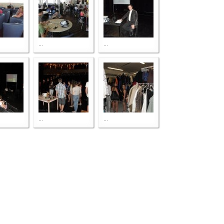
...
...
...
...