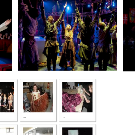
...
...