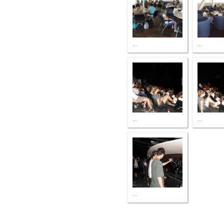
...
...
...
...
...