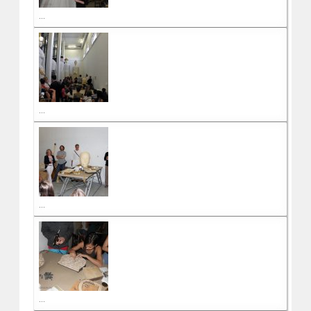
...
...
...
...