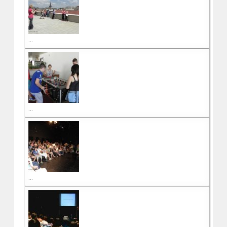
...
...
...