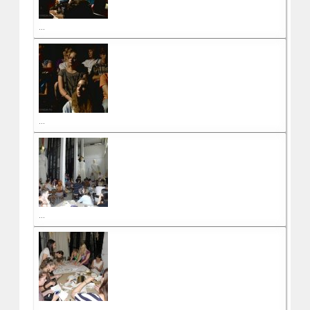
...
...
...
...