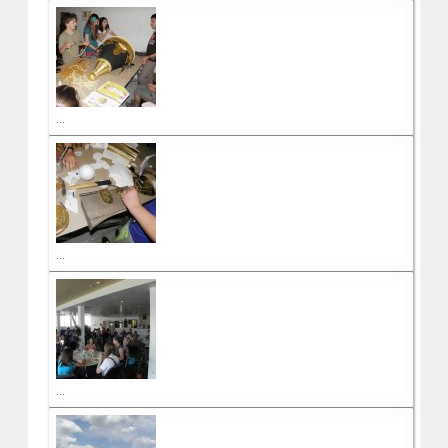
...
...
...