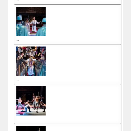
...
...
...