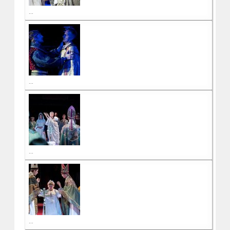
...
...
...
...