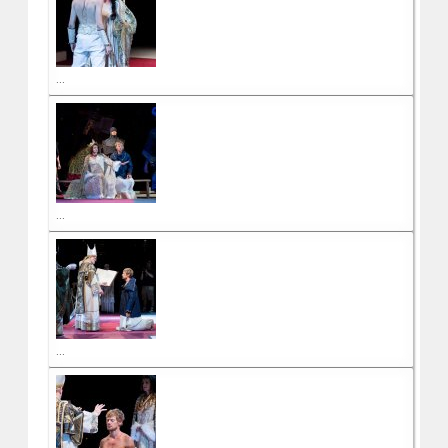
...
...
...