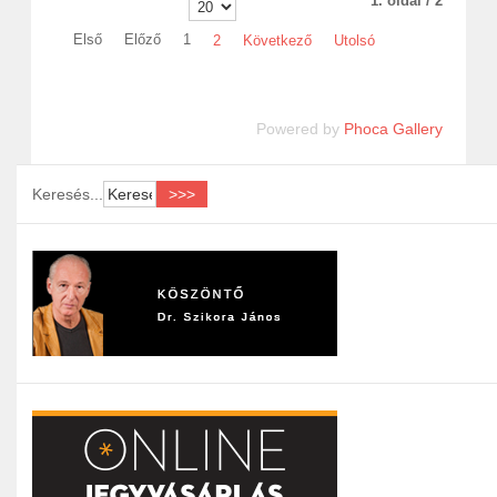
1. oldal / 2
Első
Előző
1
2
Következő
Utolsó
Powered by
Phoca Gallery
Keresés...