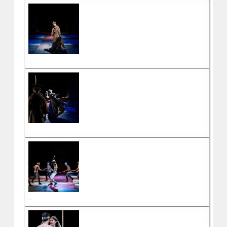
...
...
...