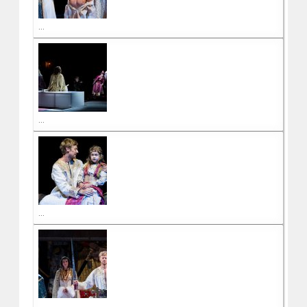
...
...
...
...