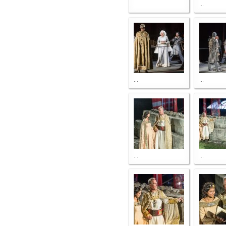
...
...
...
...
...