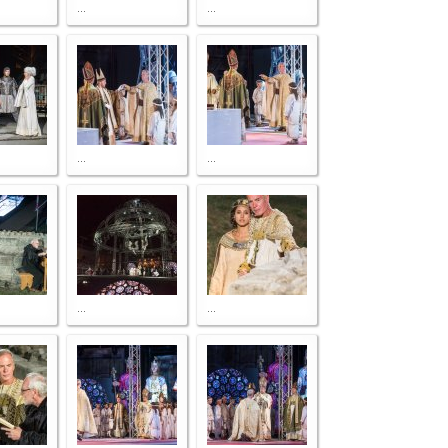
...
...
...
...
...
...