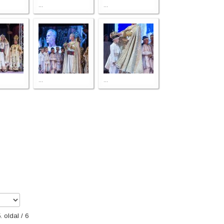
...
...
...
...
. oldal / 6