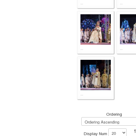
...
...
...
...
...
Ordering
5
Display Num