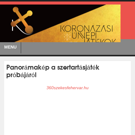
MENU
Panorámakép a szertartásjáték
próbájáról
360szekesfehervar.hu